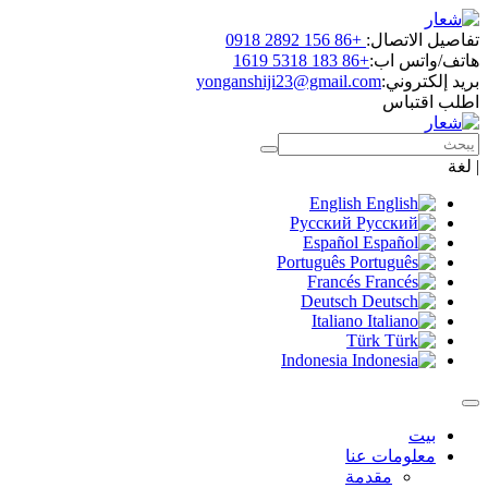
تفاصيل الاتصال:
+86 156 2892 0918
هاتف/واتس اب:
+86 183 5318 1619
بريد إلكتروني:
yonganshiji23@gmail.com
اطلب اقتباس
|
لغة
English
Русский
Español
Português
Francés
Deutsch
Italiano
Türk
Indonesia
بيت
معلومات عنا
مقدمة