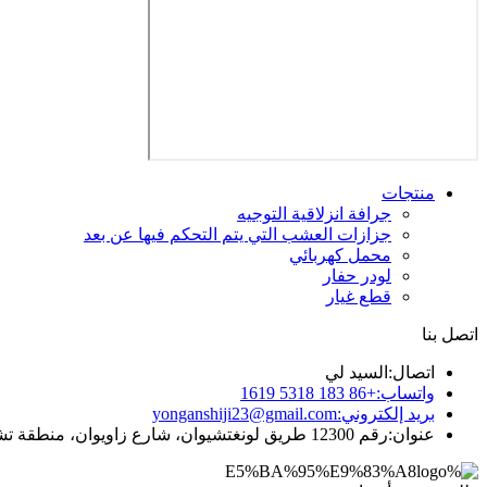
منتجات
جرافة انزلاقية التوجيه
جزازات العشب التي يتم التحكم فيها عن بعد
محمل كهربائي
لودر حفار
قطع غيار
اتصل بنا
اتصال:
السيد لي
واتساب:
+86 183 5318 1619
بريد إلكتروني:
yonganshiji23@gmail.com
عنوان:
رقم 12300 طريق لونغتشيوان، شارع زاويوان، منطقة تشانغكيو، مدينة جينان، مقاطعة شاندونغ، الصين