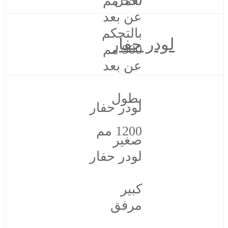
550 مم
تعمل
عن بعد
بالتحكم
لودر حفار
900 مم
عن بعد
بطول
لودر حفار
1200 مم
صغير
لودر حفار
كبير
مرفق