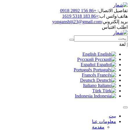
اتصال:
+86 156 2892 0918
س اب:
+86 183 5318 1619
روني:
yonganshiji23@gmail.com
باس
English
Русский
Español
Português
Francés
Deutsch
Italiano
Türk
Indonesia
ومات عنا
مقدمة