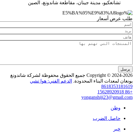
نغكيو، مدينة جينان، مقاطعة شاندونغ، الصين
 أسعار
Copyright © 2024-2026 جميع الحقوق محفوظة لشركة شاندونغ
عدات البناء المحدودة.
الدعم الفني: هوا تشي
86183
yonganshiji23@g
ن
صل الضرب