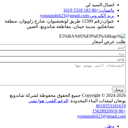
ال:
السيد لي
ساب:
+86 183 5318 1619
د إلكتروني:
yonganshiji23@gmail.com
ان:
رقم 12300 طريق لونغتشيوان، شارع زاويوان، منطقة
نغكيو، مدينة جينان، مقاطعة شاندونغ، الصين
 أسعار
Copyright © 2024-2026 جميع الحقوق محفوظة لشركة شاندونغ
عدات البناء المحدودة.
الدعم الفني: هوا تشي
86183
yonganshiji23@g
ن