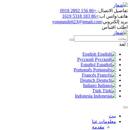
اتصال:
+86 156 2892 0918
س اب:
+86 183 5318 1619
روني:
yonganshiji23@gmail.com
باس
English
Русский
Español
Português
Francés
Deutsch
Italiano
Türk
Indonesia
ومات عنا
مقدمة