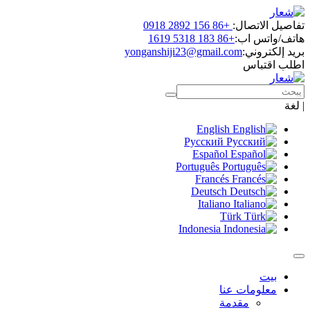
تفاصيل الاتصال:
+86 156 2892 0918
هاتف/واتس اب:
+86 183 5318 1619
بريد إلكتروني:
yonganshiji23@gmail.com
اطلب اقتباس
|
لغة
English
Русский
Español
Português
Francés
Deutsch
Italiano
Türk
Indonesia
بيت
معلومات عنا
مقدمة