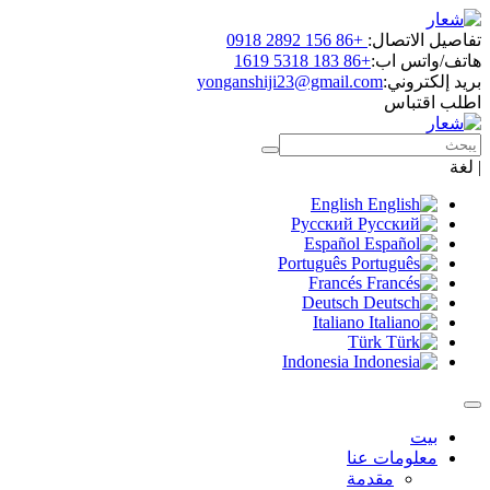
اتصال:
+86 156 2892 0918
س اب:
+86 183 5318 1619
روني:
yonganshiji23@gmail.com
باس
English
Русский
Español
Português
Francés
Deutsch
Italiano
Türk
Indonesia
ومات عنا
مقدمة