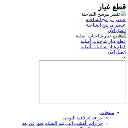
يار
شح الشاحنة
شح الشاحنة
 شاحنات أصلية
 شاحنات أصلية
جات
جرافة انزلاقية التوجيه
جزازات العشب التي يتم التحكم فيها عن بعد