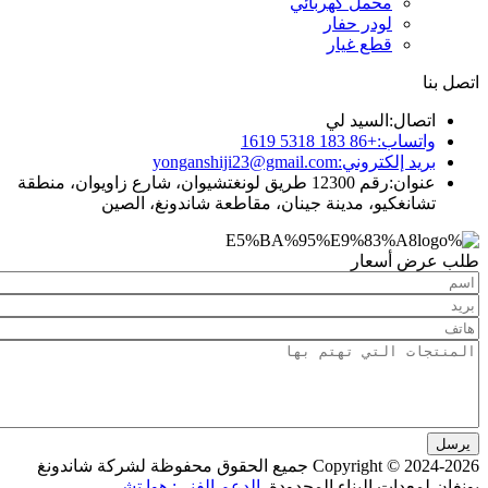
محمل كهربائي
لودر حفار
قطع غيار
ال:
السيد لي
ساب:
+86 183 5318 1619
د إلكتروني:
yonganshiji23@gmail.com
ان:
رقم 12300 طريق لونغتشيوان، شارع زاويوان، منطقة
نغكيو، مدينة جينان، مقاطعة شاندونغ، الصين
 أسعار
Copyright © 2024-2026 جميع الحقوق محفوظة لشركة شاندونغ
عدات البناء المحدودة.
الدعم الفني: هوا تشي