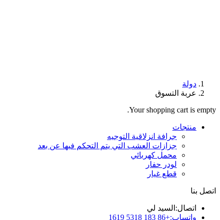
دولة
عربة التسوق
Your shopping cart is empty.
منتجات
جرافة انزلاقية التوجيه
جزازات العشب التي يتم التحكم فيها عن بعد
محمل كهربائي
لودر حفار
قطع غيار
اتصل بنا
اتصال:
السيد لي
واتساب:
+86 183 5318 1619