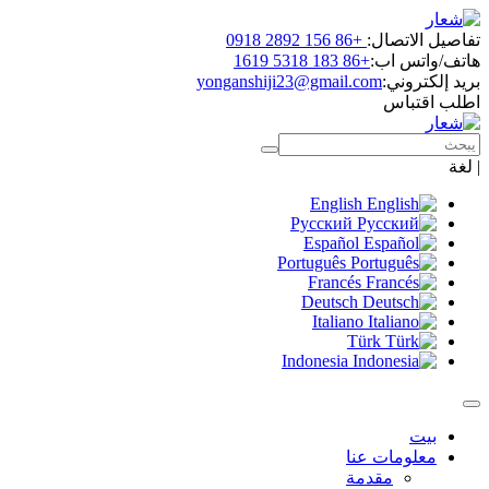
تفاصيل الاتصال:
+86 156 2892 0918
هاتف/واتس اب:
+86 183 5318 1619
بريد إلكتروني:
yonganshiji23@gmail.com
اطلب اقتباس
|
لغة
English
Русский
Español
Português
Francés
Deutsch
Italiano
Türk
Indonesia
بيت
معلومات عنا
مقدمة