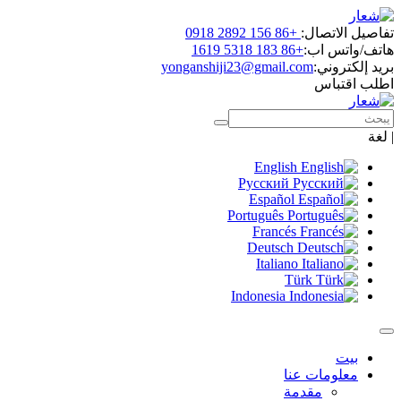
اتصال:
+86 156 2892 0918
س اب:
+86 183 5318 1619
روني:
yonganshiji23@gmail.com
باس
English
Русский
Español
Português
Francés
Deutsch
Italiano
Türk
Indonesia
ومات عنا
مقدمة