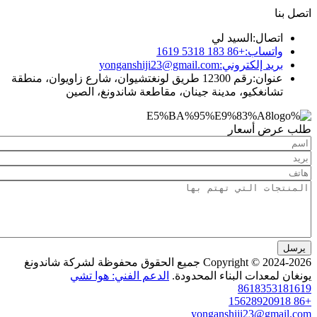
ال:
السيد لي
ساب:
+86 183 5318 1619
د إلكتروني:
yonganshiji23@gmail.com
ان:
رقم 12300 طريق لونغتشيوان، شارع زاويوان، منطقة
نغكيو، مدينة جينان، مقاطعة شاندونغ، الصين
 أسعار
Copyright © 2024-2026 جميع الحقوق محفوظة لشركة شاندونغ
عدات البناء المحدودة.
الدعم الفني: هوا تشي
86183
yonganshiji23@g