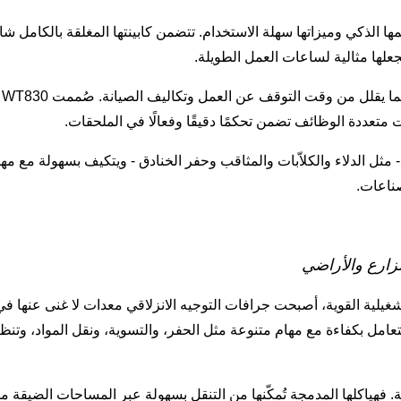
عدات البناء بتصميمها الذكي وميزاتها سهلة الاستخدام. تتضمن كابينتها المغلقة
علها مثالية لساعات العمل الطويلة.
أ
 متعددة الوظائف تضمن تحكمًا دقيقًا وفعالًا في الملحقات.
ن الملحقات - مثل الدلاء والكلاّبات والمثاقب وحفر الخنادق - ويتكيف بسهولة 
صناعات.
مزارع والأراضي
تشغيلية القوية، أصبحت جرافات التوجيه الانزلاقي معدات لا غنى عنها ف
مل بكفاءة مع مهام متنوعة مثل الحفر، والتسوية، ونقل المواد، وتنظيف
عية. فهياكلها المدمجة تُمكّنها من التنقل بسهولة عبر المساحات الضيقة