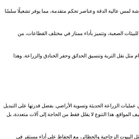
 بالكامل شاشة لمس عالية الدقة وعناصر تحكم متقدمة، مما يوفر تشغيلًا سلسًا
صبحت الصيانة أسهل بفضل كابينة الإمالة المبتكرة والمبرد العلوي، مما يقلل من وقت التوقف عن العمل وتكاليف الصيانة. صُممت WT830 للبيئات الصعبة، وتتميز بأداء ممتاز في مختلف القطاعات، من
مع مهام مثل نقل التربة وتنسيق الحدائق وحفر الخنادق والزراعة. وهذا
ي عمليات الزراعة الحديثة وتسوية الأراضي. بفضل قدرتها على التبديل
 المواقع. هذا التنوع لا يقلل فقط من الحاجة إلى آلات متعددة، بل
 مثل البيوت الزجاجية والحظائر، مع الحفاظ على أداء مستقر في