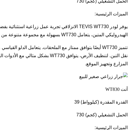
الحمل التشغيلي (كجم) 730
الميزات الرئيسية:
يوفر لودر TEVIS WT730 الانزلاقي تجربة عمل زراع
الهيدروليكي المتين، يتعامل WT730 بسهولة مع مجموعة متنوعة من المهام الصعبة، من رفع الأشياء الثقيلة إلى الحفر وتسوية الأراضي، مما يجعله خيارًا مثاليًا لعمليات تسوية الأراضي.
تتميز WT730 أيضًا بتوافق ممتاز مع الملحقات. يتعامل الدلو 
نقل التبن. لتنظيف الأرض، يتوافق
المزارع وتجهيز الموقع.
أنت
WT830
القدرة المقدرة (كيلوواط) 39
الحمل التشغيلي (كجم) 730
الميزات الرئيسية: