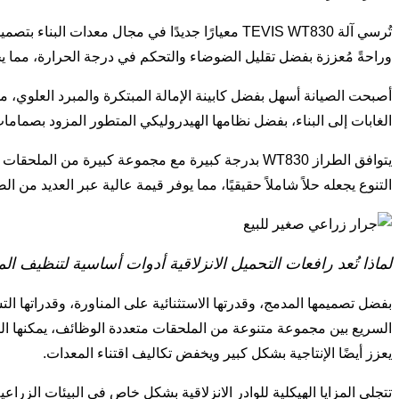
تُرسي آلة TEVIS WT830 معيارًا جديدًا في مجال م
وراحةً مُعززة بفضل تقليل الضوضاء والتحكم في درجة الحرارة، مما يج
الغابات إلى البناء، بفضل نظامها الهيدروليكي المتطور المزود بصمامات
يتوافق الطراز WT830 بدرجة كبيرة مع مجموعة كبيرة م
التنوع يجعله حلاً شاملاً حقيقيًا، مما يوفر قيمة عالية عبر العديد من ال
لماذا تُعد رافعات التحميل الانزلاقية أدوات أساسية لتنظيف ال
بفضل تصميمها المدمج، وقدرتها الاستثنائية على المناورة، وقدراتها ال
السريع بين مجموعة متنوعة من الملحقات متعددة الوظائف، يمكنها التعا
يعزز أيضًا الإنتاجية بشكل كبير ويخفض تكاليف اقتناء المعدات.
تتجلى المزايا الهيكلية للوادر الانزلاقية بشكل خاص في البيئات الزرا