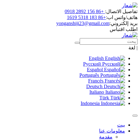
تفاصيل الاتصال:
+86 156 2892 0918
هاتف/واتس اب:
+86 183 5318 1619
بريد إلكتروني:
yonganshiji23@gmail.com
اطلب اقتباس
|
لغة
English
Русский
Español
Português
Francés
Deutsch
Italiano
Türk
Indonesia
بيت
معلومات عنا
مقدمة