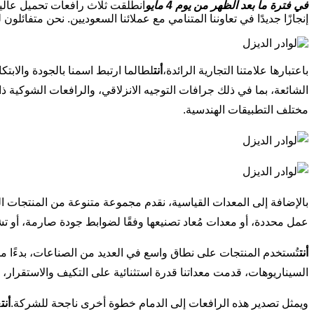
في فترة ما بعد الظهر من يوم 4 مايو
انطلقت ثلاث رافعات تحميل عالية 
إنجازًا جديدًا في تعاوننا المتنامي مع عملائنا السعوديين. نحن متفائلو
باعتبارها علامتنا التجارية الرائدة،
أنت
لطالما ارتبط اسمنا بالجودة والابتك
الشائعة، بما في ذلك جرافات التوجيه الانزلاقي، والرافعات الشوكية ذات 
مختلف التطبيقات الهندسية.
بالإضافة إلى المعدات القياسية، نقدم مجموعة متنوعة من المنتجات ا
عمل محددة، أو معدات مُعاد تصنيعها وفقًا لضوابط جودة صارمة، أو تش
أنت
تُستخدم المنتجات على نطاق واسع في العديد من الصناعات، بدءًا من
السيناريوهات، قدمت معداتنا قدرة استثنائية على التكيف والاستقرار، 
ويمثل تصدير هذه الرافعات إلى الدمام خطوة أخرى ناجحة للشركة.
أنت
ع