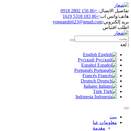
تفاصيل الاتصال:
+86 156 2892 0918
هاتف/واتس اب:
+86 183 5318 1619
بريد إلكتروني:
yonganshiji23@gmail.com
اطلب اقتباس
|
لغة
English
Русский
Español
Português
Francés
Deutsch
Italiano
Türk
Indonesia
بيت
معلومات عنا
مقدمة