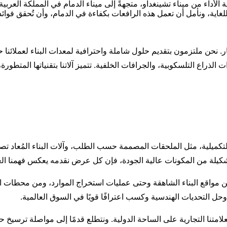
الأداء من ميناء تشينغداو، متجهةً إلى ميناء الدمام في المملكة العرب
ن للغاية، ونأمل أن تعمل هذه الرافعات بكفاءة في الدمام، وأن تُحقق فوائد
ار. نحن ملتزمون بتقديم حلول شاملة واحترافية لمعدات البناء لعملائنا ح
الذراع التلسكوبية، والجرافات الخلفية. تتميز آلاتنا بتقنياتها المتطورة
لتكميلية، مثل الملحقات المصممة حسب الطلب، وآلات البناء المُعاد 
كيلة من المكونات عالية الجودة، فإن كل عرض نقدمه يعكس فهمنا العميق 
 مواقع البناء الشاهقة وحتى عمليات استخراج الموارد، ومن محطات المو
وحل التحديات الهندسية وكسب اعترافًا قويًا في السوق العالمية.
لامتنا التجارية على الساحة الدولية. ونتطلع قدمًا إلى مواصلة ترسيخ ح