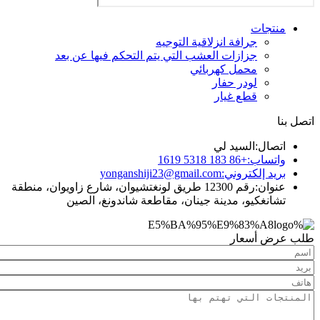
جات
جرافة انزلاقية التوجيه
جزازات العشب التي يتم التحكم فيها عن بعد
محمل كهربائي
لودر حفار
قطع غيار
ال:
السيد لي
ساب:
+86 183 5318 1619
د إلكتروني:
yonganshiji23@gmail.com
ان:
رقم 12300 طريق لونغتشيوان، شارع زاويوان، منطقة
نغكيو، مدينة جينان، مقاطعة شاندونغ، الصين
 أسعار