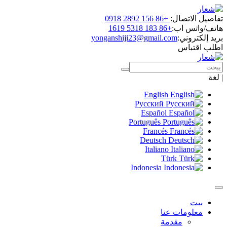
اتصال:
+86 156 2892 0918
س اب:
+86 183 5318 1619
روني:
yonganshiji23@gmail.com
باس
English
Русский
Español
Português
Francés
Deutsch
Italiano
Türk
Indonesia
ومات عنا
مقدمة