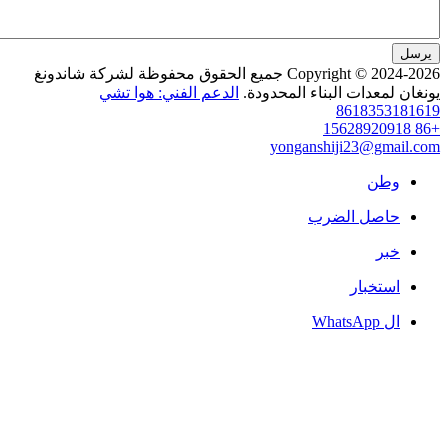
Copyright © 2024-2026 جميع الحقوق محفوظة لشركة شاندونغ
عدات البناء المحدودة.
الدعم الفني: هوا تشي
86183
yonganshiji23@g
ن
صل الضرب
خبار
W