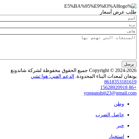
 أسعار
Copyright © 2024-2026 جميع الحقوق محفوظة لشركة شاندونغ
عدات البناء المحدودة.
الدعم الفني: هوا تشي
86183
yonganshiji23@g
ن
صل الضرب
خبار