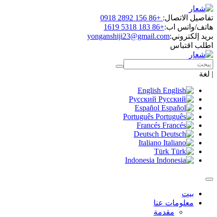
اتصال:
+86 156 2892 0918
س اب:
+86 183 5318 1619
روني:
yonganshiji23@gmail.com
باس
English
Русский
Español
Português
Francés
Deutsch
Italiano
Türk
Indonesia
ومات عنا
مقدمة