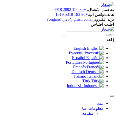
اتصال:
+86 156 2892 0918
س اب:
+86 183 5318 1619
روني:
yonganshiji23@gmail.com
باس
English
Русский
Español
Português
Francés
Deutsch
Italiano
Türk
Indonesia
ومات عنا
مقدمة