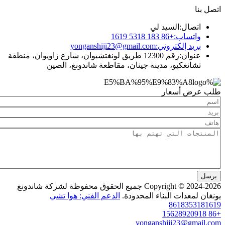
ال:
السيد لي
ساب:
+86 183 5318 1619
د إلكتروني:
yonganshiji23@gmail.com
ان:
رقم 12300 طريق لونغتشيوان، شارع زاويوان، منطقة
نغكيو، مدينة جينان، مقاطعة شاندونغ، الصين
 أسعار
Copyright © 2024-2026 جميع الحقوق محفوظة لشركة شاندونغ
عدات البناء المحدودة.
الدعم الفني: هوا تشي
86183
yonganshiji23@g