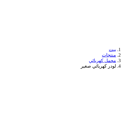
بيت
منتجات
محمل كهربائي
لودر كهربائي صغير