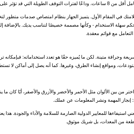
تؤثر على جدول مشروعك.
لامتك في المقام الأول. يتميز الجهاز بنظام امتصاص صدمات متطور لت
كم سهلة الاستخدام - وكأنها مصممة خصيصًا لتناسب يديك. بالإضافة إ
التعامل مع قوائم معقدة.
يعة وجرافة متينة. لكن ما يُميزه حقًا هو تعدد استخداماته: فبإمكانه تر
ودعات، ومواقع إنشاء الطرق، وغيرها. كما أنه يصل إلى أماكن لا تستطيع
تر من بين الألوان مثل الأحمر والأخضر والأزرق والأصفر، أيًا كان ما ي
إنجاز المهمة ونشر المعلومات عن عملك.
الجرافات حاصلة على شهادة المطابقة الأوروبية (CE)، ما يعني استيفاءها للمعايير الدولية الصارمة للسل
قطعة من المعدات، بل شريك موثوق.