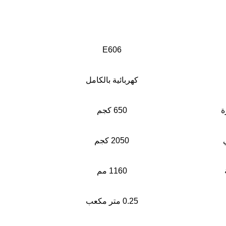
E606
كهربائية بالكامل
ة
650 كجم
2050 كجم
1160 مم
0.25 متر مكعب