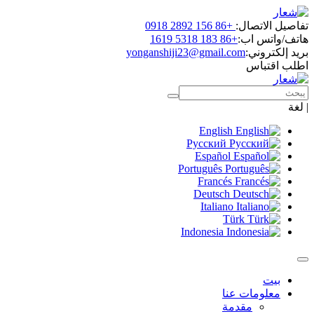
تفاصيل الاتصال:
+86 156 2892 0918
هاتف/واتس اب:
+86 183 5318 1619
بريد إلكتروني:
yonganshiji23@gmail.com
اطلب اقتباس
|
لغة
English
Русский
Español
Português
Francés
Deutsch
Italiano
Türk
Indonesia
بيت
معلومات عنا
مقدمة