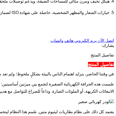
4. هيكل نحيف ومرن مثالي للمساحات الضيقة، ويدعم توصيلات ملحقات وظيفية متعددة.
5. خيارات الشعار والمظهر الشخصية، حاصلة على شهادة ISO لضمان أداء فائق ومستقر.
اتصل الآن
بريد إلكتروني
هاتف
واتساب
يشارك:
تفاصيل المنتج
تفاصيل المنتج
في وقتنا الحاضر، يتزايد اهتمام الناس بالبيئة بشكلٍ ملحوظ؛ ولم تعد مع
صُممت هذه الجرافة الكهربائية الصغيرة لتجمع بين ميزتين أساسيتين: ا
الانبعاثات الكريهة، أو الملوثات الضارة. وداعاً للصراخ للتواصل مع هدير