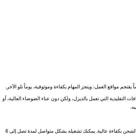
يقتحم مواقع العمل، وينجز المهام بكفاءة وموثوقية، يوماً تلو الآخر.
ت التقليدية التي تعمل بالديزل، ولكن دون عناء الضوضاء العالية، أو
ه.
يعتمد كل ذلك على نظام بطاريات ليثيوم متين. صُمم هذا النظام ليتحمل درجات الحرارة المنخفضة، ولا يحتاج إلا إلى صيانة بسيطة، ويحتفظ بالشحن بكفاءة عالية. يمكنك تشغيله بشكل متواصل لمدة تصل إلى 6