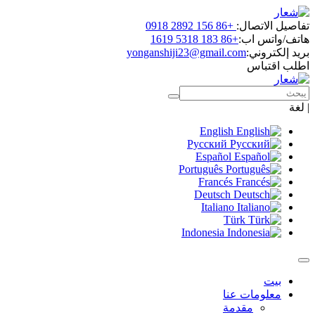
اتصال:
+86 156 2892 0918
س اب:
+86 183 5318 1619
روني:
yonganshiji23@gmail.com
باس
English
Русский
Español
Português
Francés
Deutsch
Italiano
Türk
Indonesia
ومات عنا
مقدمة