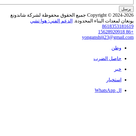
Copyright © 2024-2026 جميع الحقوق محفوظة لشركة شاندونغ
عدات البناء المحدودة.
الدعم الفني: هوا تشي
86183
yonganshiji23@g
ن
صل الضرب
خبار
W