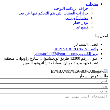
جات
جرافة انزلاقية التوجيه
جزازات العشب التي يتم التحكم فيها عن بعد
محمل كهربائي
لودر حفار
قطع غيار
ال:
السيد لي
ساب:
+86 183 5318 1619
د إلكتروني:
yonganshiji23@gmail.com
ان:
رقم 12300 طريق لونغتشيوان، شارع زاويوان، منطقة
نغكيو، مدينة جينان، مقاطعة شاندونغ، الصين
 أسعار