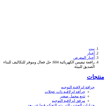
ار
ار المعرض
رافعة تيفيس الكهربائية 604: حل فعال وموفر للتكاليف للبناء
ديق للبيئة
ت
فة انزلاقية التوجيه
جرافة انزلاقية ذات عجلات
تتبع محمل صغير
مرفق انزلاقية التوجيه
زات العشب التي يتم التحكم فيها عن بعد