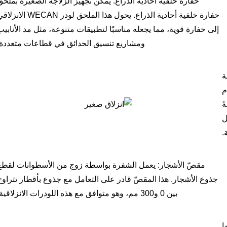
حفارة خلفية أحادية الذراع: يمكن تجهيز الزلاجة الصغيرة بملحق
حفارة خلفية أحادية الذراع. يحول هذا الملحق لودر WECAN الا
إلى حفارة قوية، مما يجعله مناسبًا لتطبيقات متنوعة، مثل مد الأنابيب
ومشاريع تنسيق الحدائق في قطاعات متعددة.
ة
م
ً
ل
.
مقصّ الأشجار: يعمل الشفرة بواسطة زوج من الأسطوانات لقطع
جذوع الأشجار. هذا المقصّ قادر على التعامل مع جذوع بأقطار تتراوح
بين 0 و300 مم، وهو متوافق مع هذه اللودرات الانزلاقية.
ا