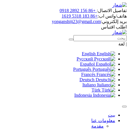
تفاصيل الاتصال:
+86 156 2892 0918
هاتف/واتس اب:
+86 183 5318 1619
بريد إلكتروني:
yonganshiji23@gmail.com
اطلب اقتباس
|
لغة
English
Русский
Español
Português
Francés
Deutsch
Italiano
Türk
Indonesia
بيت
معلومات عنا
مقدمة