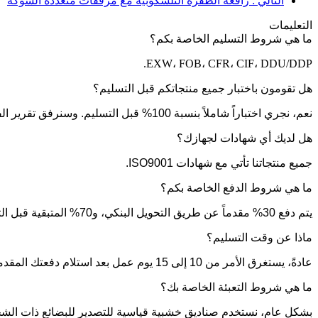
التالي : رافعة الطفرة التلسكوبية مع مرفقات متعددة الشوكة
التعليمات
ما هي شروط التسليم الخاصة بكم؟
EXW، FOB، CFR، CIF، DDU/DDP.
هل تقومون باختبار جميع منتجاتكم قبل التسليم؟
نعم، نجري اختباراً شاملاً بنسبة 100% قبل التسليم. وسنرفق تقرير الفحص الخاص بكل آلة.
هل لديك أي شهادات لجهازك؟
جميع منتجاتنا تأتي مع شهادات ISO9001.
ما هي شروط الدفع الخاصة بكم؟
يتم دفع 30% مقدماً عن طريق التحويل البنكي، و70% المتبقية قبل التسليم. سنعرض لكم صور المنتجات والتغليف قبل دفع المبلغ المتبقي.
ماذا عن وقت التسليم؟
عادةً، يستغرق الأمر من 10 إلى 15 يوم عمل بعد استلام دفعتك المقدمة. يعتمد وقت التسليم المحدد على المنتجات وكمية طلبك.
ما هي شروط التعبئة الخاصة بك؟
بشكل عام، نستخدم صناديق خشبية قياسية للتصدير للبضائع ذات الشحن الجزئي (LCL)، ونقوم بتثبيتها بأسلاك فولاذية للبضائع ذات