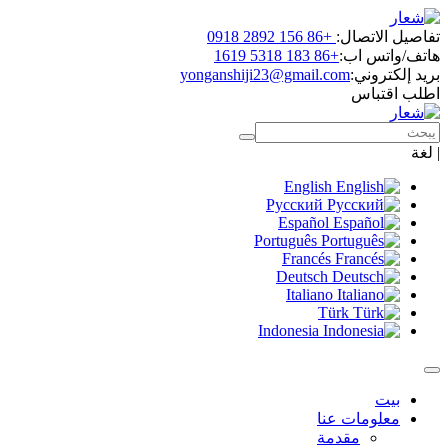
تفاصيل الاتصال:
+86 156 2892 0918
هاتف/واتس اب:
+86 183 5318 1619
بريد إلكتروني:
yonganshiji23@gmail.com
اطلب اقتباس
|
لغة
English
Русский
Español
Português
Francés
Deutsch
Italiano
Türk
Indonesia
بيت
معلومات عنا
مقدمة