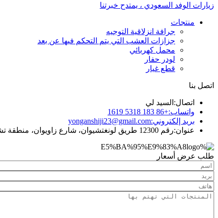
زيارات الوفد السعودي ، يمتدح خبرتنا
منتجات
جرافة انزلاقية التوجيه
جزازات العشب التي يتم التحكم فيها عن بعد
محمل كهربائي
لودر حفار
قطع غيار
اتصل بنا
اتصال:
السيد لي
واتساب:
+86 183 5318 1619
بريد إلكتروني:
yonganshiji23@gmail.com
عنوان:
رقم 12300 طريق لونغتشيوان، شارع زاويوان، منطقة تشانغكيو، مدينة جينان، مقاطعة شاندونغ، الصين
طلب عرض أسعار