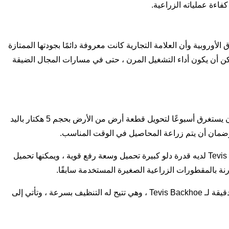
فاءة عملياته الزراعية.
ة. وقال إن لوادر Tevis Backhoe يتمتعون بسمعة ممتازة في السوق الأوروبية وأن العلامة التجارية كانت معروفة دائمًا بجودتها الممتازة
مكن أن يكون أداء التشغيل المرن ، حتى في مسارات المجال الضيقة
1. إعداد الأرض: تم تجهيز لوادر Tevis Backhoe بأجهزة حفر عالية الأداء يمكنها إعداد الأرض بسرعة وعلى العمق الأيمن. في حين أن الأمر كان يستغرق أسبوعًا لتحويل قطعة أرض من الأرض بحجم 5 هكتار باليد
2. معالجة المواد: في التشغيل اليومي للمزرعة ، يكون من الضروري غالبًا نقل الحصى والأسمدة والأعلاف والمواد الأخرى ، وتوفير Tevis Backhoe لديه قدرة دلو كبيرة تحميل وسعة رفع قوية ، ويمكنها تحميل
3. تتطلب حفر الخندق وصيانتها: تتطلب الخنادق الحركية للري والصرف في المزرعة تنظيفًا منتظمًا وخنادقًا جديدة ، ويتيح إمكانية المناورة الدقيقة لـ Tevis Backhoe ، وهي تتيح له التنظيف بسرعة ، وتأتي إلى