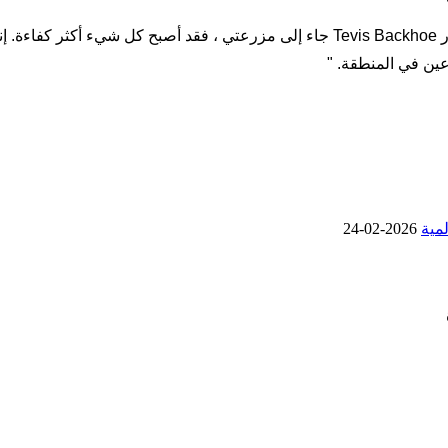
لم يكن للمزارع سوى الثناء على اللودر Tevis Backhoe: "بما أن اللودر Tevis Backhoe جاء 
عين في المنطقة. "
2026-02-24