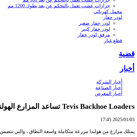
جزازات عشب تعمل بالتحكم عن بعد بطول 1200 مم
محمل كهربائي
لودر حفار
لودر حفار صغير
لودر حفار كبير
مرفق لودر حفار
قطع غيار
قضية
أخبار
أخبار الشركة
أخبار الصناعة
أخبار المعرض
Tevis Backhoe Loaders تساعد المزارع الهولندية على العمل بكفاءة
2025/01/03 17:45
يمتلك مزارع من هولندا مزرعة متكاملة واسعة النطاق ، والتي تتضمن ال