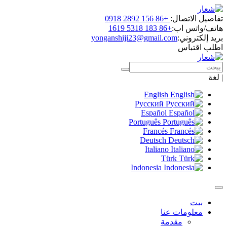
تفاصيل الاتصال:
+86 156 2892 0918
هاتف/واتس اب:
+86 183 5318 1619
بريد إلكتروني:
yonganshiji23@gmail.com
اطلب اقتباس
|
لغة
English
Русский
Español
Português
Francés
Deutsch
Italiano
Türk
Indonesia
بيت
معلومات عنا
مقدمة