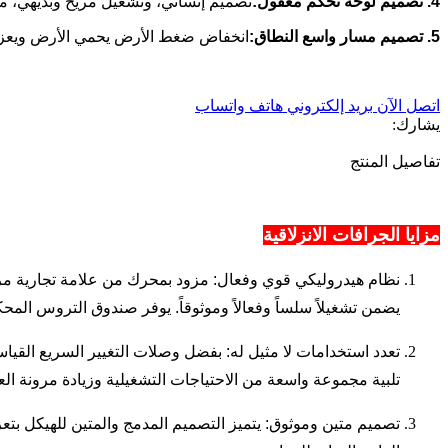
4. تصميم لوحة تحكم معقول:
تصميم إنساني، وتشغيل مريح وبديهي، م
5. تصميم مسار واسع النطاق:
انخفاض ضغط الأرض يحمي الأرض ويعزز الاستقرار، حمولة مصنفة تصل
اتصل الآن
بريد إلكتروني
هاتف
واتساب
يشارك:
تفاصيل المنتج
مزايا الجرافات الانزلاقية
نظام هيدروليكي قوي وفعال: مزود بمحرك من علامة تجارية مرموقة
يضمن تشغيلاً سلساً وفعالاً وموثوقاً. يوفر صندوق التروس المحكم 
تعدد استخدامات لا مثيل له: بفضل وصلات التغيير السريع القيا
تلبية مجموعة واسعة من الاحتياجات التشغيلية وزيادة مرونة الع
تصميم متين وموثوق: يتميز التصميم المدمج والمتين للهيكل بتعز