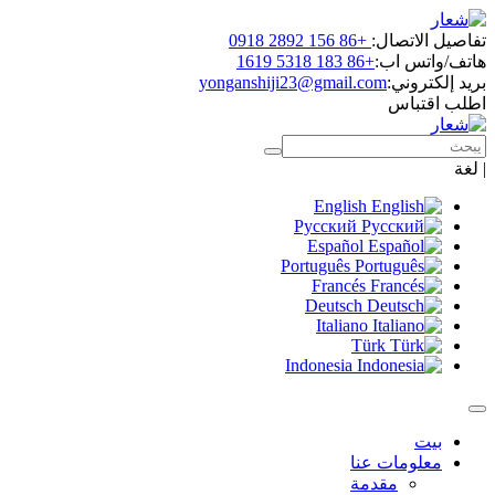
تفاصيل الاتصال:
+86 156 2892 0918
هاتف/واتس اب:
+86 183 5318 1619
بريد إلكتروني:
yonganshiji23@gmail.com
اطلب اقتباس
|
لغة
English
Русский
Español
Português
Francés
Deutsch
Italiano
Türk
Indonesia
بيت
معلومات عنا
مقدمة