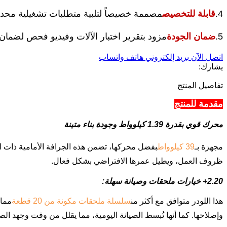
4.
قابلة للتخصيص
مصممة خصيصاً لتلبية متطلبات تشغيلية محدد
5.
ضمان الجودة
مزود بتقرير اختبار الآلات وفيديو فحص لضمان 
اتصل الآن
بريد إلكتروني
هاتف
واتساب
يشارك:
تفاصيل المنتج
مقدمة للمنتج
محرك قوي بقدرة 1.39 كيلوواط وجودة بناء متينة
مجهزة بـ
39 كيلوواط
بفضل محركها، تضمن هذه الجرافة الأمامية ذات التوج
ظروف العمل، ويطيل عمرها الافتراضي بشكل فعال.
2.20+ خيارات ملحقات وصيانة سهلة:
هذا اللودر متوافق مع أكثر من
سلسلة ملحقات مكونة من 20 قطعة
مما 
وإصلاحها. كما أنها تُبسط الصيانة اليومية، مما يقلل من وقت وجهد الصي