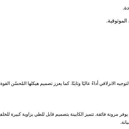
ة.
الموثوقية.
يه الانزلاقي أداءً عاليًا وثابتًا. كما يعزز تصميم هيكلها المُحسّن الق
يوفر مرونة فائقة. تتميز الكابينة بتصميم قابل للطي بزاوية كبيرة لل
انة.