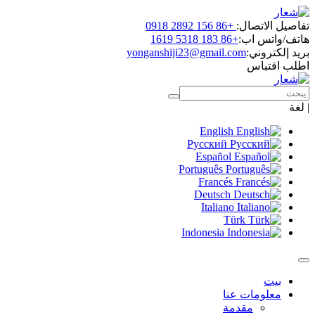
تفاصيل الاتصال:
+86 156 2892 0918
هاتف/واتس اب:
+86 183 5318 1619
بريد إلكتروني:
yonganshiji23@gmail.com
اطلب اقتباس
|
لغة
English
Русский
Español
Português
Francés
Deutsch
Italiano
Türk
Indonesia
بيت
معلومات عنا
مقدمة