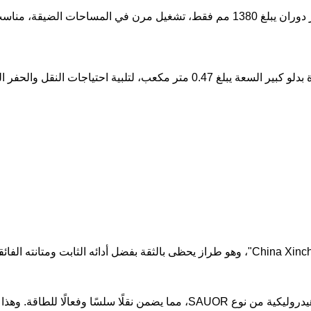
يعتمد لودر التوجيه الانزلاقي هذا على محرك "China Xinchai 498BPG"، وهو طراز يحظى بالث
تأتي جرافة التوجيه الانزلاقي مزودة بمضخة هيدروليكية من نوع SAUOR، مما 