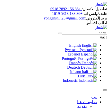
تفاصيل الاتصال:
+86 156 2892 0918
هاتف/واتس اب:
+86 183 5318 1619
بريد إلكتروني:
yonganshiji23@gmail.com
اطلب اقتباس
|
لغة
English
Русский
Español
Português
Francés
Deutsch
Italiano
Türk
Indonesia
بيت
معلومات عنا
مقدمة