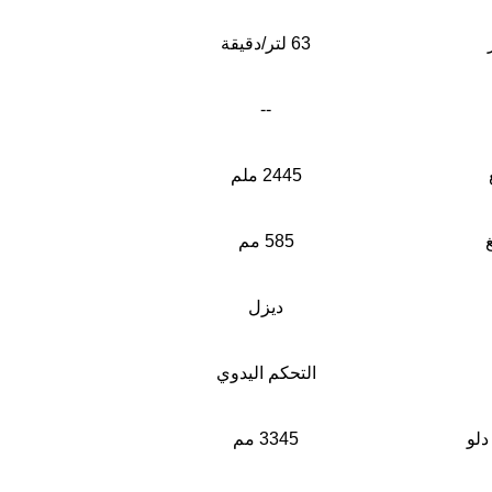
63 لتر/دقيقة
--
2445 ملم
585 مم
ديزل
التحكم اليدوي
دلو
3345 مم