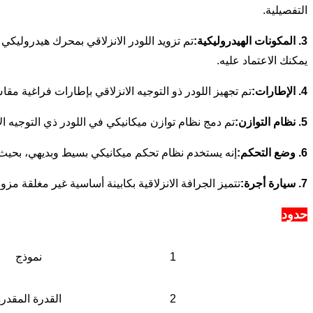
التفصيلية.
3. المكونات الهيدروليكية:
يمكنك الاعتماد عليه.
4. الإطارات:
تم تجهيز اللودر ذو التوجيه الانزلاقي بإطارات فراغية مقاس 10-16.5، مما يوفر قوة جر واستقرارًا قويين بغض النظر عن نوع التضاريس - سواء كانت أرضًا غير مستوية أو رخوة 
5. نظام التوازن:
تم دمج نظام توازن ميكانيكي في اللودر ذي التوجيه ال
6. وضع التحكم:
إنه يستخدم نظام تحكم ميكانيكي بسيط وبديهي، بحيث 
7. سيارة أجرة:
تتميز الجرافة الانزلاقية بكابينة أساسية غير مغلقة م
حدود
1
نموذج
2
القدرة المقدر