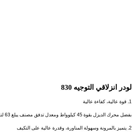
لودر انزلاقي التوجيه 830
1. قوة عالية، كفاءة عالية
بفضل محرك الديزل بقوة 45 كيلوواط ومعدل تدفق مصنف يبلغ 63 لترًا/دقيقة، يمكنه بسهولة تلبية متطلبات التشغيل عالي الكثافة وتحسين كفاءة العمل.
2. يتميز بالمرونة وسهولة المناورة، وقدرة عالية على التكيف