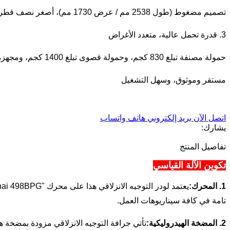
تصميم مضغوط (طول 2538 مم / عرض 1730 مم)، أصغر نصف قطر دوران يبلغ 1380 مم فقط، تشغيل مرن في المساحات الضيقة، مناسب لمجموعة متنوعة من ظروف العمل.
3. قدرة تحمل عالية، متعدد الأغراض
حمولة مصنفة تبلغ 830 كجم، وحمولة قصوى تبلغ 1400 كجم، ومجهزة بدلو كبير السعة يبلغ 0.47 متر مكعب، لتلبية احتياجات النقل والحفر الثقيل.
مستقر وموثوق، وسهل التشغيل
اتصل الآن
بريد إلكتروني
هاتف
واتساب
يشارك:
تفاصيل المنتج
تكوين الآلة القياسي
1. المحرك:
تامة في كافة سيناريوهات العمل.
2. المضخة الهيدروليكية: