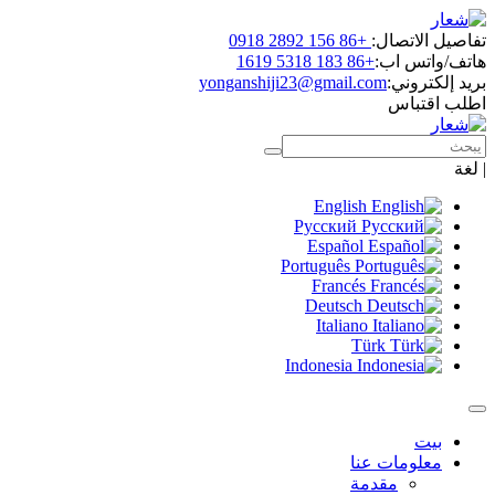
تفاصيل الاتصال:
+86 156 2892 0918
هاتف/واتس اب:
+86 183 5318 1619
بريد إلكتروني:
yonganshiji23@gmail.com
اطلب اقتباس
|
لغة
English
Русский
Español
Português
Francés
Deutsch
Italiano
Türk
Indonesia
بيت
معلومات عنا
مقدمة