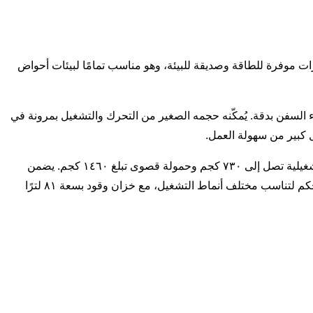
يلو واط، و2650 دورة في الدقيقة)، ويوفر قوة قوية مع ميزات موفرة للطاقة وصديقة للبيئة، وهو مناسب تمامًا لبيئات أحواض
 متطلبات الارتفاع الخاصة بأحواض بناء السفن بدقة. يُمكّنه حجمه الصغير من التحرك والتشغيل بمرونة في
 كبير من سهولة العمل.
٥. تصميم عملي وأداء تشغيل ممتاز: يتميز هذا اللودر بسعة دلو تبلغ ٠.٤٧ متر مكعب وضغط تشغيل يبلغ ١٨٠ بار، مما يُمكّنه من رفع حمولة تشغيلية تصل إلى ٧٣٠ كجم وحمولة قصوى تبلغ ١٤٦٠ كجم. يضمن
نظام الرفع الشعاعي وزمن الدورة الكامل البالغ ١٠.٢ ثانية كفاءة عالية في مناولة المواد. كما يوفر خيارات تحكم يدوية أو باستخدام عصا التحكم لتناسب مختلف أنماط التشغيل، مع خزان وقود بسعة ٨١ لترًا