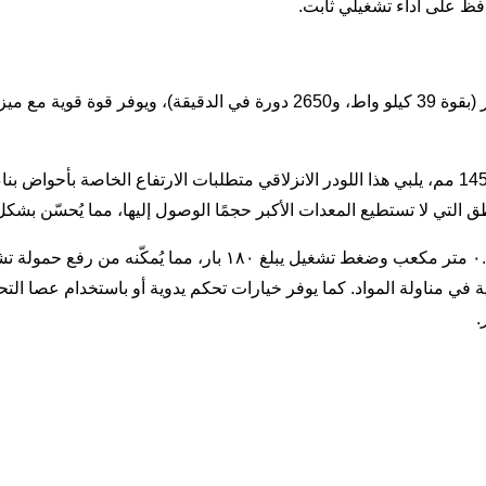
افظ على أداء تشغيلي ثابت.
3. أداء المحرك الأمثل لأحواض بناء السفن: يعمل بمحرك محلي مشهور (بقوة 39 ك
4. تصميم صغير الحجم لتشغيل مرن: بفضل ارتفاعه الإجمالي البالغ 1450 مم، يلبي هذا اللودر الانزلاقي
لتي لا تستطيع المعدات الأكبر حجمًا الوصول إليها، مما يُحسّن بشكل
.