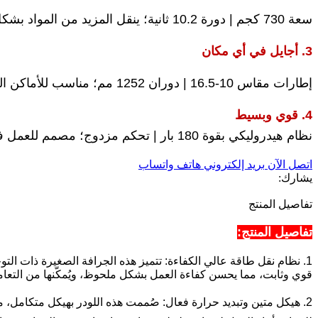
سعة 730 كجم | دورة 10.2 ثانية؛ ينقل المزيد من المواد بشكل أسرع في ظروف الصحراء.
3. أجايل في أي مكان
إطارات مقاس 10-16.5 | دوران 1252 مم؛ مناسب للأماكن الحضرية الضيقة والتضاريس الوعرة.
4. قوي وبسيط
نظام هيدروليكي بقوة 180 بار | تحكم مزدوج؛ مصمم للعمل في ظروف الحرارة/الغبار، سهل التشغيل.
اتصل الآن
بريد إلكتروني
هاتف
واتساب
يشارك:
تفاصيل المنتج
تفاصيل المنتج:
1. نظام نقل طاقة عالي الكفاءة: تتميز هذه الجرافة الصغيرة ذات ا
قوي وثابت، مما يحسن كفاءة العمل بشكل ملحوظ، ويُمكّنها من التعا
2. هيكل متين وتبديد حرارة فعال: صُممت هذه اللودر بهيكل متكامل، مما 