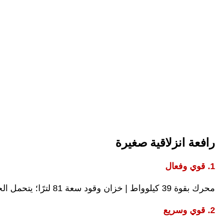
رافعة انزلاقية صغيرة
1. قوي وفعال
محرك بقوة 39 كيلوواط | خزان وقود سعة 81 لترًا؛ يتحمل الحرارة والأحمال الثقيلة مع تقليل الحاجة إلى إعادة التزود بالوقود.
2. قوي وسريع